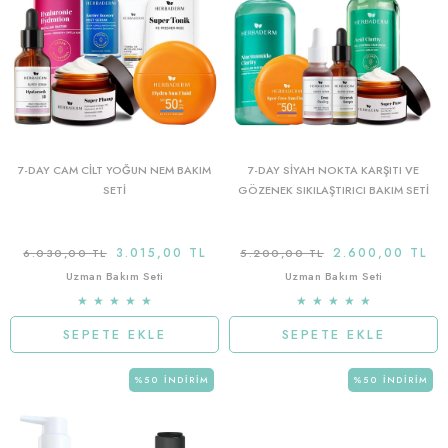
7-DAY CAM CİLT YOĞUN NEM BAKIM
7-DAY SİYAH NOKTA KARŞITI VE
SETİ
GÖZENEK SIKILAŞTIRICI BAKIM SETİ
3.015,00 TL
2.600,00 TL
6.030,00 TL
5.200,00 TL
Uzman Bakım Seti
Uzman Bakım Seti
★
★
★
★
★
★
★
★
★
★
SEPETE EKLE
SEPETE EKLE
%50
İNDIRIM
%50
İNDIRIM