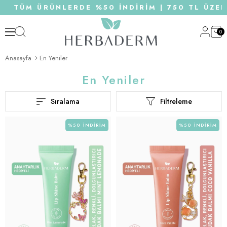
M ÜRÜNLERDE %50 İNDİRİM | 750 TL ÜZERİ ALIŞ
0
Anasayfa
En Yeniler
En Yeniler
Sıralama
Filtreleme
%50
İNDIRIM
%50
İNDIRIM