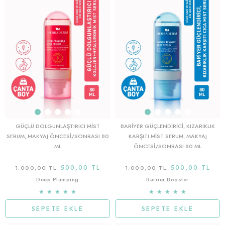
GÜÇLÜ DOLGUNLAŞTIRICI MIST
BARIYER GÜÇLENDIRICI, KIZARIKLIK
SERUM, MAKYAJ ÖNCESI/SONRASI 80
KARŞITI MIST SERUM, MAKYAJ
ML
ÖNCESI/SONRASI 80 ML
500,00 TL
500,00 TL
1.000,00 TL
1.000,00 TL
Deep Plumping
Barrier Booster
★
★
★
★
★
★
★
★
★
★
SEPETE EKLE
SEPETE EKLE