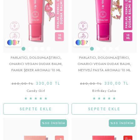
7
7
PARLATICI, DOLGUNLAŞTIRICI,
PARLATICI, DOLGUNLAŞTIRICI,
ONARICI VEGAN DUDAK BALMI,
ONARICI VEGAN DUDAK BALMI,
PAMUK ŞEKER AROMALI 10 ML
MEYVELI PASTA AROMALI 10 ML
330,00 TL
330,00 TL
660,00 TL
660,00 TL
Candy Girl
Birthday Cake
★
★
★
★
★
★
★
★
★
★
SEPETE EKLE
SEPETE EKLE
%50
İNDIRIM
%50
İNDIRIM