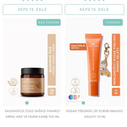
★
★
★
★
★
★
★
★
★
★
SEPETE EKLE
SEPETE EKLE
%50
İNDIRIM
TÜKENDI
7
SALYANGOZ ÖZLÜ YAĞSIZ ONARICI
DUDAK PEELINGI, LIP SCRUB-MANGO
KREM, LEKE VE İZLERE KARŞI 100 ML
GELATO 15 ML