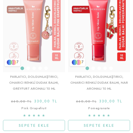
7
7
PARLATICI, DOLGUNLAŞTIRICI,
PARLATICI, DOLGUNLAŞTIRICI,
ONARICI RENKLI DUDAK BALMI,
ONARICI RENKLI DUDAK BALMI, NAR
GREYFURT AROMALI 10 ML
AROMALI 10 ML
330,00 TL
330,00 TL
660,00 TL
660,00 TL
Pink Grapefruit
Pomegranate
★
★
★
★
★
★
★
★
★
★
SEPETE EKLE
SEPETE EKLE