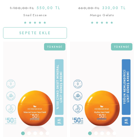
550,00 TL
330,00 TL
1.100,00 TL
660,00 TL
Snail Essence
Mango Gelato
★
★
★
★
★
★
★
★
★
★
SEPETE EKLE
TÜKENDI
TÜKENDI