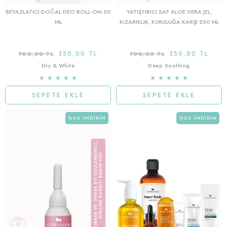
BEYAZLATICI DOĞAL DEO ROLL-ON 50
YATIŞTIRICI SAF ALOE VERA JEL,
ML
KIZARIKLIK, KURULUĞA KARŞI 250 ML
350,00 TL
350,00 TL
700,00 TL
700,00 TL
Dry & White
Deep Soothing
★
★
★
★
★
★
★
★
★
★
SEPETE EKLE
SEPETE EKLE
%50
İNDIRIM
%50
İNDIRIM