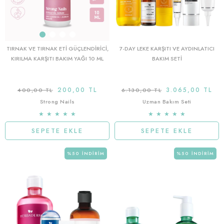
TIRNAK VE TIRNAK ETI GÜÇLENDIRICI,
7-DAY LEKE KARŞITI VE AYDINLATICI
KIRILMA KARŞITI BAKIM YAĞI 10 ML
BAKIM SETİ
200,00 TL
3.065,00 TL
400,00 TL
6.130,00 TL
Strong Nails
Uzman Bakım Seti
★
★
★
★
★
★
★
★
★
★
SEPETE EKLE
SEPETE EKLE
%50
İNDIRIM
%50
İNDIRIM