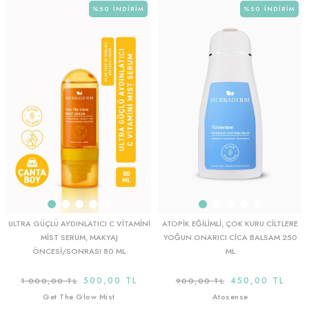
%50
İNDIRIM
%50
İNDIRIM
ULTRA GÜÇLÜ AYDINLATICI C VITAMINI
ATOPIK EĞILIMLI, ÇOK KURU CILTLERE
MIST SERUM, MAKYAJ
YOĞUN ONARICI CICA BALSAM 250
ÖNCESI/SONRASI 80 ML
ML
500,00 TL
450,00 TL
1.000,00 TL
900,00 TL
Get The Glow Mist
Atosense