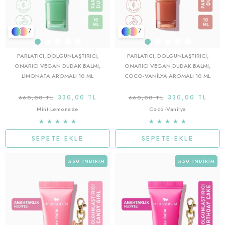
7
7
PARLATICI, DOLGUNLAŞTIRICI,
PARLATICI, DOLGUNLAŞTIRICI,
ONARICI VEGAN DUDAK BALMI,
ONARICI VEGAN DUDAK BALMI,
LIMONATA AROMALI 10 ML
COCO-VANILYA AROMALI 10 ML
330,00 TL
330,00 TL
660,00 TL
660,00 TL
Mint Lemonade
Coco-Vanilya
★
★
★
★
★
★
★
★
★
★
SEPETE EKLE
SEPETE EKLE
%50
İNDIRIM
%50
İNDIRIM