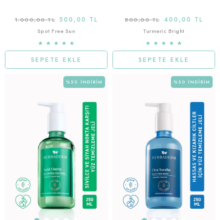
500,00 TL
400,00 TL
1.000,00 TL
800,00 TL
Spot Free Sun
Turmeric Bright
★
★
★
★
★
★
★
★
★
★
SEPETE EKLE
SEPETE EKLE
%50
İNDIRIM
%50
İNDIRIM