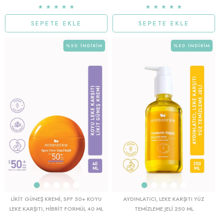
★
★
★
★
★
★
★
★
★
★
SEPETE EKLE
SEPETE EKLE
%50
İNDIRIM
%50
İNDIRIM
LIKIT GÜNEŞ KREMI, SPF 50+ KOYU
AYDINLATICI, LEKE KARŞITI YÜZ
LEKE KARŞITI, HIBRIT FORMÜL 40 ML
TEMIZLEME JELI 250 ML