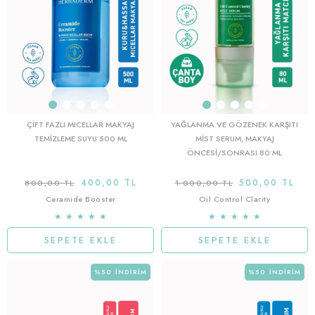
ÇIFT FAZLI MICELLAR MAKYAJ
YAĞLANMA VE GÖZENEK KARŞITI
TEMIZLEME SUYU 500 ML
MIST SERUM, MAKYAJ
ÖNCESI/SONRASI 80 ML
400,00 TL
500,00 TL
800,00 TL
1.000,00 TL
Ceramide Booster
Oil Control Clarity
★
★
★
★
★
★
★
★
★
★
SEPETE EKLE
SEPETE EKLE
%50
İNDIRIM
%50
İNDIRIM