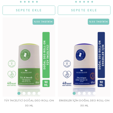
★
★
★
★
★
★
★
★
★
★
SEPETE EKLE
SEPETE EKLE
%50
İNDIRIM
%50
İNDIRIM
TÜY İNCELTİCİ DOĞAL DEO ROLL-ON
ERKEKLER IÇIN DOĞAL DEO ROLL-ON
50 ML
50 ML