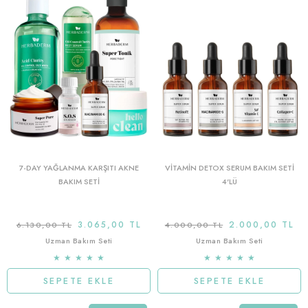
7-DAY YAĞLANMA KARŞITI AKNE
VİTAMİN DETOX SERUM BAKIM SETİ
BAKIM SETİ
4'LÜ
3.065,00 TL
2.000,00 TL
6.130,00 TL
4.000,00 TL
Uzman Bakım Seti
Uzman Bakım Seti
★
★
★
★
★
★
★
★
★
★
SEPETE EKLE
SEPETE EKLE