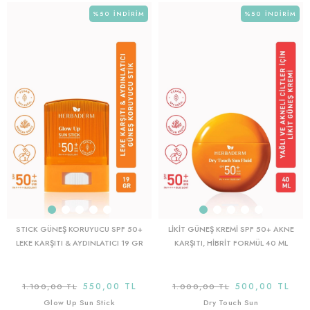
%50
İNDIRIM
%50
İNDIRIM
STICK GÜNEŞ KORUYUCU SPF 50+
LIKIT GÜNEŞ KREMI SPF 50+ AKNE
LEKE KARŞITI & AYDINLATICI 19 GR
KARŞITI, HIBRIT FORMÜL 40 ML
550,00 TL
500,00 TL
1.100,00 TL
1.000,00 TL
Glow Up Sun Stick
Dry Touch Sun