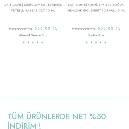
LIKIT GÜNEŞ KREMI SPF 50+ MINERAL
LIKIT GÜNEŞ KREMI, SPF 50+ YOĞUN
FILTRELI, HASSAS CILT 40 ML
NEMLENDIRICI, HIBRIT FORMÜL 40 ML
500,00 TL
500,00 TL
1.000,00 TL
1.000,00 TL
Mineral Sense Sun
Hydra Sun
★
★
★
★
★
★
★
★
★
★
TÜM ÜRÜNLERDE NET %50
İNDİRİM !