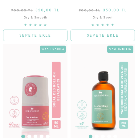
350,00 TL
350,00 TL
700,00 TL
700,00 TL
Dry & Smooth
Dry & Sport
★
★
★
★
★
★
★
★
★
★
SEPETE EKLE
SEPETE EKLE
%50
İNDIRIM
%50
İNDIRIM