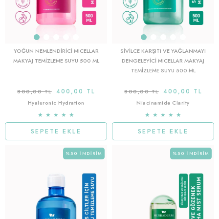
YOĞUN NEMLENDIRICI MICELLAR
SIVILCE KARŞITI VE YAĞLANMAYI
MAKYAJ TEMIZLEME SUYU 500 ML
DENGELEYICI MICELLAR MAKYAJ
TEMIZLEME SUYU 500 ML
400,00 TL
400,00 TL
800,00 TL
800,00 TL
Hyaluronic Hydration
Niacinamide Clarity
★
★
★
★
★
★
★
★
★
★
SEPETE EKLE
SEPETE EKLE
%50
İNDIRIM
%50
İNDIRIM