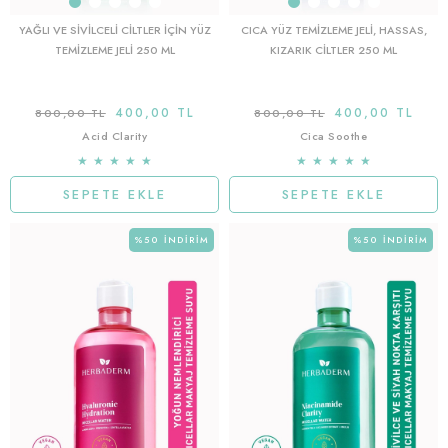
YAĞLI VE SIVILCELI CILTLER IÇIN YÜZ
CICA YÜZ TEMIZLEME JELI, HASSAS,
TEMIZLEME JELI 250 ML
KIZARIK CILTLER 250 ML
400,00 TL
400,00 TL
800,00 TL
800,00 TL
Acid Clarity
Cica Soothe
★
★
★
★
★
★
★
★
★
★
SEPETE EKLE
SEPETE EKLE
%50
İNDIRIM
%50
İNDIRIM