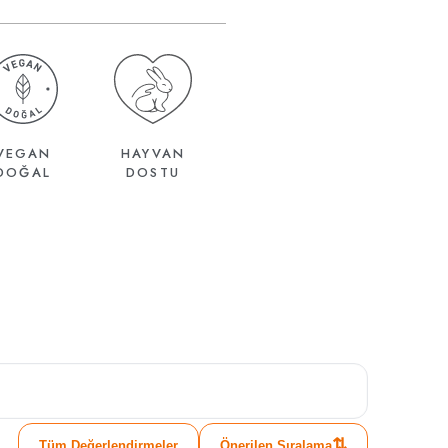
VEGAN
HAYVAN
DOĞAL
DOSTU
⇅
Tüm Değerlendirmeler
Önerilen Sıralama