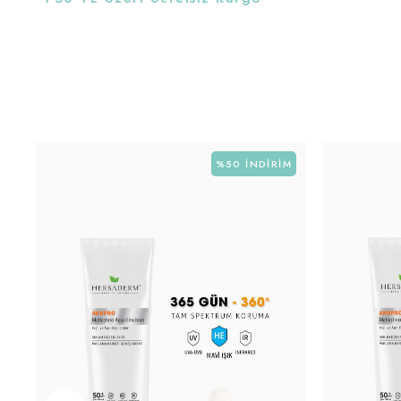
%50
İNDIRIM