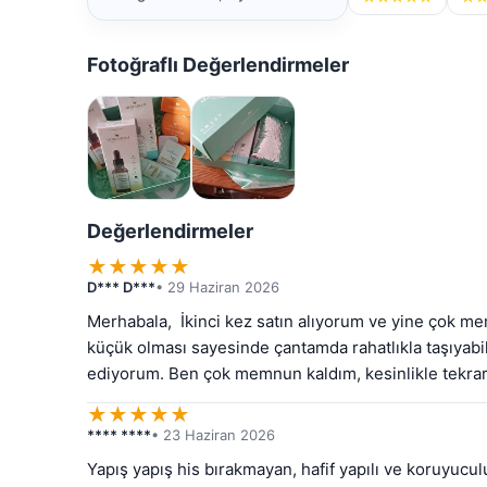
Fotoğraflı Değerlendirmeler
Değerlendirmeler
★
★
★
★
★
D*** D***
• 29 Haziran 2026
Merhabala,  İkinci kez satın alıyorum ve yine çok me
küçük olması sayesinde çantamda rahatlıkla taşıyabil
ediyorum. Ben çok memnun kaldım, kesinlikle tekrar 
★
★
★
★
★
**** ****
• 23 Haziran 2026
Yapış yapış his bırakmayan, hafif yapılı ve koruyucul