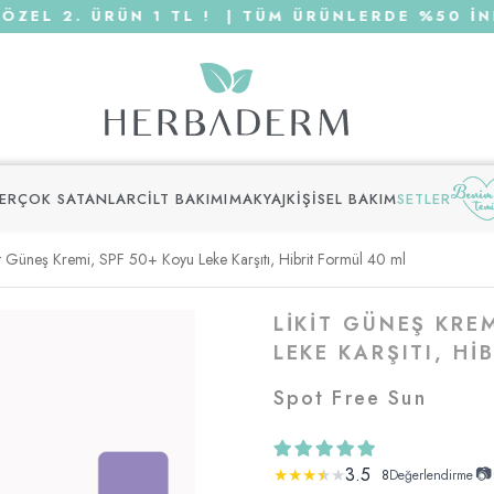
L 2. ÜRÜN 1 TL ! | TÜM ÜRÜNLERDE %50 İNDİ
LER
ÇOK SATANLAR
CILT BAKIMI
MAKYAJ
KIŞISEL BAKIM
SETLER
it Güneş Kremi, SPF 50+ Koyu Leke Karşıtı, Hibrit Formül 40 ml
LIKIT GÜNEŞ KRE
LEKE KARŞITI, HI
Spot Free Sun
3.5
📷
★
★
★
★
★
8
Değerlendirme