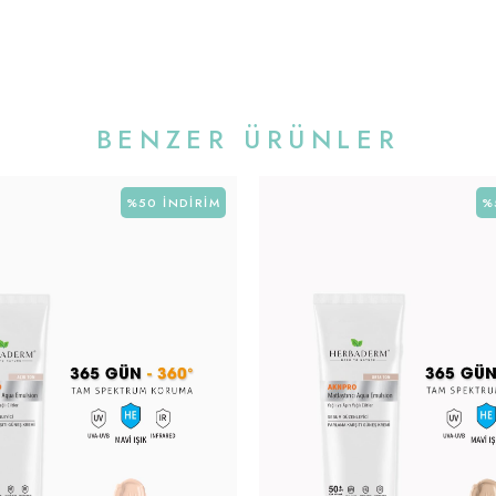
BENZER ÜRÜNLER
%50
İNDIRIM
%