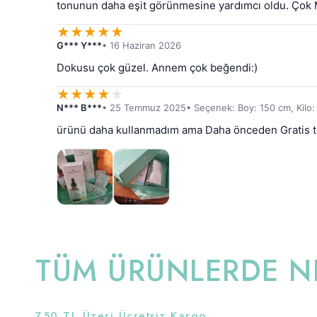
tonunun daha eşit görünmesine yardımcı oldu. Çok
★
★
★
★
★
G*** Y***
• 16 Haziran 2026
Dokusu çok güzel. Annem çok beğendi:)
★
★
★
★
★
N*** B***
• 25 Temmuz 2025
• Seçenek: Boy: 150 cm, Kilo:
ürünü daha kullanmadım ama Daha önceden Gratis te 
TÜM ÜRÜNLERDE NE
750 TL Üzeri Ücretsiz Kargo