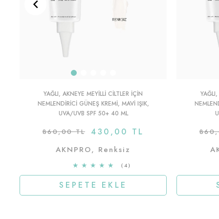
YAĞLI, AKNEYE MEYILLI CILTLER IÇIN
YAĞLI,
NEMLENDIRICI GÜNEŞ KREMI, MAVI IŞIK,
NEMLEND
UVA/UVB SPF 50+ 40 ML
U
430,00 TL
860,00 TL
860,
AKNPRO, Renksiz
A
★
★
★
★
★
4
SEPETE EKLE