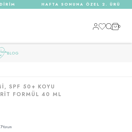
RİM
HAFTA SONUNA ÖZEL 2. ÜRÜN 1 TL 
0
BLOG
MI, SPF 50+ KOYU
BRIT FORMÜL 40 ML
•
7
Yorum