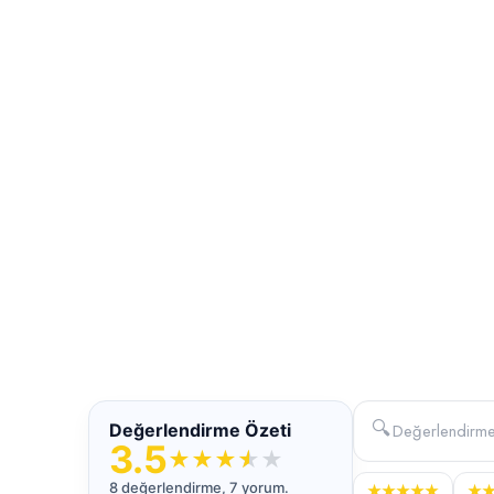
🔍
Değerlendirme Özeti
3.5
★
★
★
★
★
8 değerlendirme, 7 yorum.
★
★
★
★
★
★