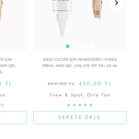
ER IÇIN
LEKELI CILTLER IÇIN NEMLENDIRICI GÜNEŞ
VI IŞIK,
KREMI, MAVI IŞIK, UVA,UVB SPF 50+ 40 ML
ML
0 TL
430,00 TL
860,00 TL
on
Tone & Spot, Orta Ton
★
★
★
★
★
1
E
SEPETE EKLE