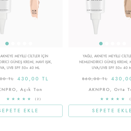
 AKNEYE MEYILLI CILTLER IÇIN
YAĞLI, AKNEYE MEYILLI CILTL
IRICI GÜNEŞ KREMI, MAVI IŞIK,
NEMLENDIRICI GÜNEŞ KREMI, MA
VA, UVB SPF 50+ 40 ML
UVA/UVB SPF 50+ 40 
430,00 TL
430,0
00 TL
860,00 TL
KNPRO, Açık Ton
AKNPRO, Orta T
★
★
★
★
★
★
★
★
★
★
2
SEPETE EKLE
SEPETE EKL