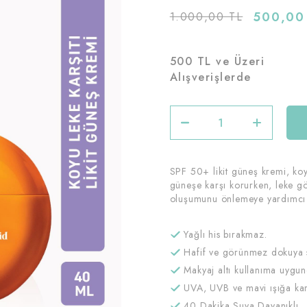
500,00
1.000,00 TL
500 TL ve Üzeri
Alışverişlerde
SPF 50+ likit güneş kremi, koy
güneşe karşı korurken, leke gö
oluşumunu önlemeye yardımcı 
Yağlı his bırakmaz.
Hafif ve görünmez dokuya s
Makyaj altı kullanıma uygun
UVA, UVB ve mavi ışığa kar
40 Dakika Suya Dayanıklı