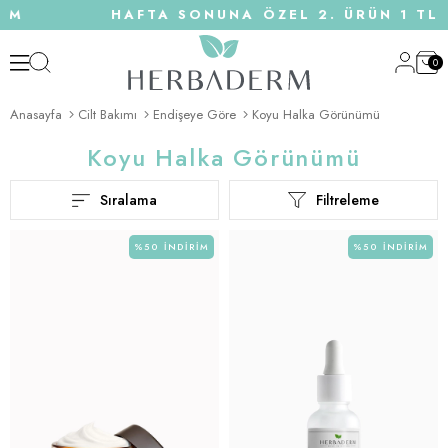
RİM
HAFTA SONUNA ÖZEL 2. ÜRÜN 1 TL 
0
Anasayfa
Cilt Bakımı
Endişeye Göre
Koyu Halka Görünümü
Koyu Halka Görünümü
Sıralama
Filtreleme
%50
İNDIRIM
%50
İNDIRIM