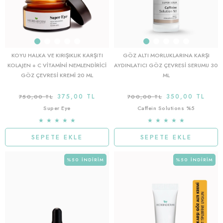
KOYU HALKA VE KIRIŞIKLIK KARŞITI
GÖZ ALTI MORLUKLARINA KARŞI
KOLAJEN + C VITAMINI NEMLENDIRICI
AYDINLATICI GÖZ ÇEVRESI SERUMU 30
GÖZ ÇEVRESI KREMI 20 ML
ML
375,00 TL
350,00 TL
750,00 TL
700,00 TL
Super Eye
Caffein Solutions %5
★
★
★
★
★
★
★
★
★
★
SEPETE EKLE
SEPETE EKLE
%50
İNDIRIM
%50
İNDIRIM