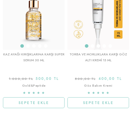
KAZ AYAĞI KIRIŞIKLARINA KARŞI SUPER
TORBA VE MORLUKLARA KARŞI GÖZ
SERUM 30 ML
ALTI KREMI 15 ML
500,00 TL
400,00 TL
1.000,00 TL
800,00 TL
Gold&Peptide
Göz Bakım Kremi
★
★
★
★
★
★
★
★
★
★
SEPETE EKLE
SEPETE EKLE