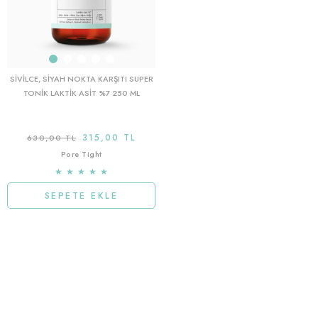
SIVILCE, SIYAH NOKTA KARŞITI SUPER
TONIK LAKTIK ASIT %7 250 ML
315,00 TL
630,00 TL
Pore Tight
★
★
★
★
★
SEPETE EKLE