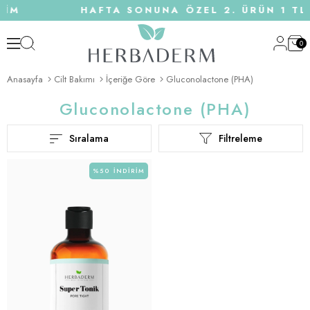
RİM
HAFTA SONUNA ÖZEL 2. ÜRÜN 1 TL
0
Anasayfa
Cilt Bakımı
İçeriğe Göre
Gluconolactone (PHA)
Gluconolactone (PHA)
Sıralama
Filtreleme
%50
İNDIRIM