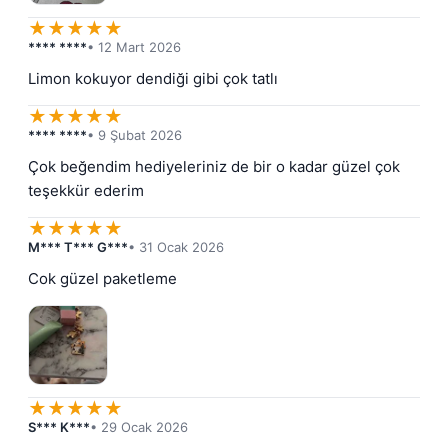
★
★
★
★
★
**** ****
• 12 Mart 2026
Limon kokuyor dendiği gibi çok tatlı
★
★
★
★
★
**** ****
• 9 Şubat 2026
Çok beğendim hediyeleriniz de bir o kadar güzel çok 
teşekkür ederim
★
★
★
★
★
M*** T*** G***
• 31 Ocak 2026
Cok güzel paketleme
★
★
★
★
★
S*** K***
• 29 Ocak 2026