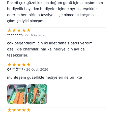
Paketi çok güzel kızıma doğum günü için almıştım tam 
hediyelik bayıldım hediyeler içinde ayrıca teşekkür 
ederim ben birinin tavsiyesi işe almadım karşıma 
çıkmıştı iyiki almışım
★
★
★
★
★
**** ****
• 27 Ocak 2026
çok begendığım ıcın ıkı adet daha sıparıs verdım 
ozellıkle charmları harıka. hedıye ıcın ayrıca 
tesekkurler.
★
★
★
★
★
Ö*** Ö***
• 26 Ocak 2026
muhteşem güzellikte hediyeleri ile birlikte
★
★
★
★
★