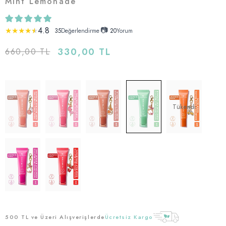
Mint Lemonade
4.8
📷
★
★
★
★
★
35
Değerlendirme
•
20
Yorum
330,00 TL
660,00 TL
Tükendi
500 TL ve Üzeri Alışverişlerde
Ücretsiz Kargo