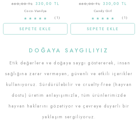
330,00 TL
330,00 TL
660,00 TL
660,00 TL
Coco-Vanilya
Candy Girl
1
1
★
★
★
★
★
★
★
★
★
★
SEPETE EKLE
SEPETE EKLE
DOĞAYA SAYGILIYIZ
Etik değerlere ve doğaya saygı göstererek, insan
sağlığına zarar vermeyen, güvenli ve etkili içerikler
kullanıyoruz. Sürdürülebilir ve cruelty-free (hayvan
dostu) üretim anlayışımızla, tüm ürünlerimizde
hayvan haklarını gözetiyor ve çevreye duyarlı bir
yaklaşım sergiliyoruz.