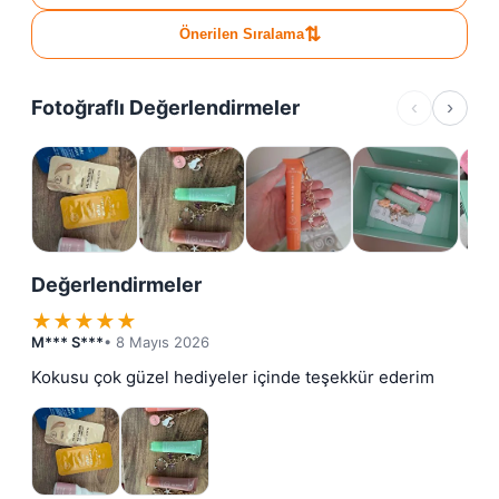
⇅
Önerilen Sıralama
Fotoğraflı Değerlendirmeler
‹
›
Değerlendirmeler
★
★
★
★
★
M*** S***
• 8 Mayıs 2026
Kokusu çok güzel hediyeler içinde teşekkür ederim