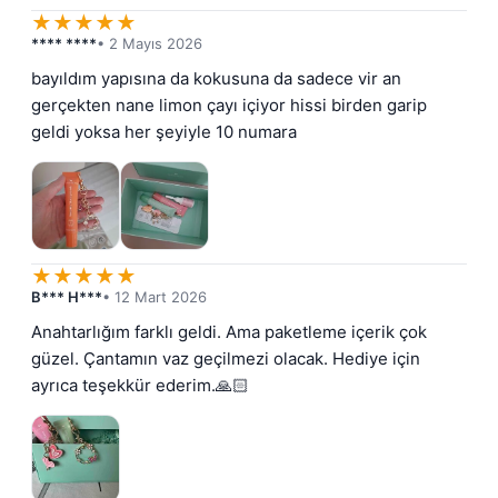
★
★
★
★
★
**** ****
• 2 Mayıs 2026
bayıldım yapısına da kokusuna da sadece vir an 
gerçekten nane limon çayı içiyor hissi birden garip 
geldi yoksa her şeyiyle 10 numara
★
★
★
★
★
B*** H***
• 12 Mart 2026
Anahtarlığım farklı geldi. Ama paketleme içerik çok 
güzel. Çantamın vaz geçilmezi olacak. Hediye için 
ayrıca teşekkür ederim.🙏🏻