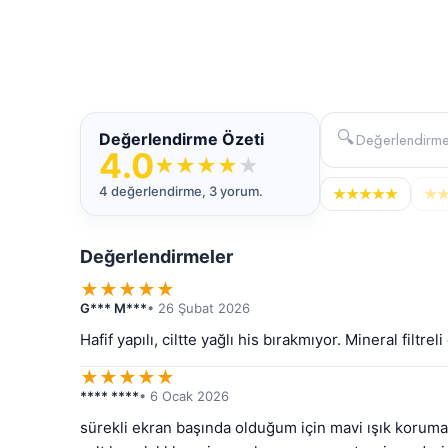
🔍
Değerlendirme Özeti
4.0
★
★
★
★
★
4 değerlendirme, 3 yorum.
★
★
★
★
★
★
Değerlendirmeler
★
★
★
★
★
G*** M***
• 26 Şubat 2026
Hafif yapılı, ciltte yağlı his bırakmıyor. Mineral filtre
★
★
★
★
★
**** ****
• 6 Ocak 2026
sürekli ekran başında olduğum için mavi ışık korumal