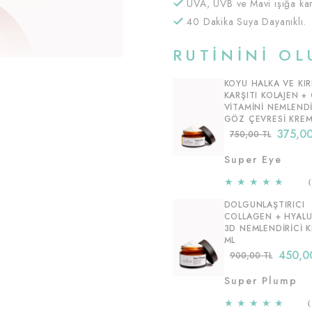
UVA, UVB ve Mavi ışığa kar
40 Dakika Suya Dayanıklı.
RUTININI OL
KOYU HALKA VE KIRI
KARŞITI KOLAJEN +
VITAMINI NEMLENDI
GÖZ ÇEVRESI KREM
375,00
750,00 TL
Super Eye
★
★
★
★
★
DOLGUNLAŞTIRICI
COLLAGEN + HYAL
3D NEMLENDIRICI 
ML
450,0
900,00 TL
Super Plump
★
★
★
★
★