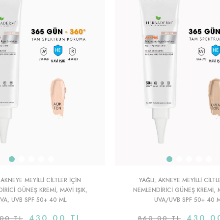
 AKNEYE MEYILLI CILTLER IÇIN
YAĞLI, AKNEYE MEYILLI CILTL
IRICI GÜNEŞ KREMI, MAVI IŞIK,
NEMLENDIRICI GÜNEŞ KREMI, MA
VA, UVB SPF 50+ 40 ML
UVA/UVB SPF 50+ 40 
430,00 TL
430,0
00 TL
860,00 TL