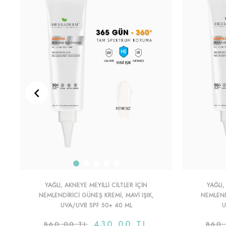
YAĞLI, AKNEYE MEYILLI CILTLER IÇIN
YAĞLI,
NEMLENDIRICI GÜNEŞ KREMI, MAVI IŞIK,
NEMLEND
UVA/UVB SPF 50+ 40 ML
U
430,00 TL
860,00 TL
860,