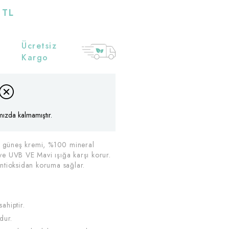
 TL
Ücretsiz
Kargo
mızda kalmamıştır.
t güneş kremi, %100 mineral
 ve UVB VE Mavi ışığa karşı korur.
antioksidan koruma sağlar.
ahiptir.
dur.