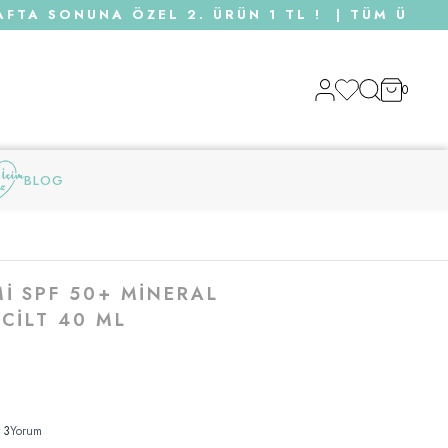
 SONUNA ÖZEL 2. ÜRÜN 1 TL ! | TÜM ÜRÜNLER
0
BLOG
MI SPF 50+ MINERAL
 CILT 40 ML
•
3
Yorum