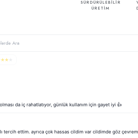
SÜRDÜRÜLEBİLİR
ÜRETİM
★
★
★
★
li olması da iç rahatlatıyor, günlük kullanım için gayet iyi 👍
ı tercih ettim. ayrıca çok hassas cildim var cildimde göz çevrem