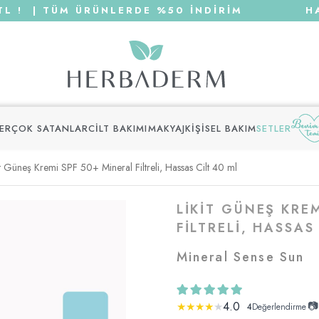
 | TÜM ÜRÜNLERDE %50 İNDİRİM
HAFTA
LER
ÇOK SATANLAR
CILT BAKIMI
MAKYAJ
KIŞISEL BAKIM
SETLER
it Güneş Kremi SPF 50+ Mineral Filtreli, Hassas Cilt 40 ml
LIKIT GÜNEŞ KRE
FILTRELI, HASSAS
Mineral Sense Sun
4.0
📷
★
★
★
★
★
4
Değerlendirme