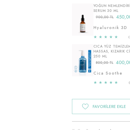
YOĞUN NEMLENDIRI
SERUM 30 ML
450,0
900,00 TL
Hyaluronik 3D
★
★
★
★
★
CICA YÜZ TEMIZLEM
HASSAS, KIZARIK C
250 ML
400,0
800,00 TL
Cica Soothe
★
★
★
★
★
FAVORILERE EKLE