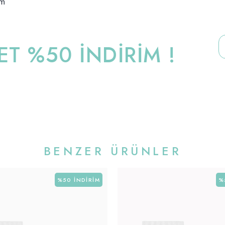
im
T %50 İNDİRİM !
BENZER ÜRÜNLER
%50
İNDIRIM
%