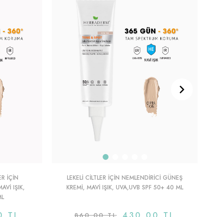
ER IÇIN
LEKELI CILTLER IÇIN NEMLENDIRICI GÜNEŞ
VI IŞIK,
KREMI, MAVI IŞIK, UVA,UVB SPF 50+ 40 ML
ML
0 TL
430,00 TL
860,00 TL