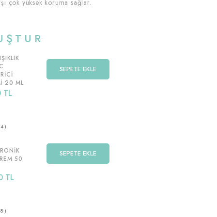
şı çok yüksek koruma sağlar.
UŞTUR
ŞIKLIK
 C
SEPETE EKLE
RICI
I 20 ML
 TL
4
URONIK
SEPETE EKLE
KREM 50
0 TL
8