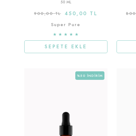
50 ML
450,00 TL
900,00 TL
800
Super Pure
★
★
★
★
★
SEPETE EKLE
%50
İNDIRIM