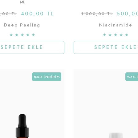
ML
400,00 TL
500,0
,00 TL
1.000,00 TL
Deep Peeling
Niacinamide
★
★
★
★
★
★
★
★
★
★
SEPETE EKLE
SEPETE EKLE
%50
İNDIRIM
%50