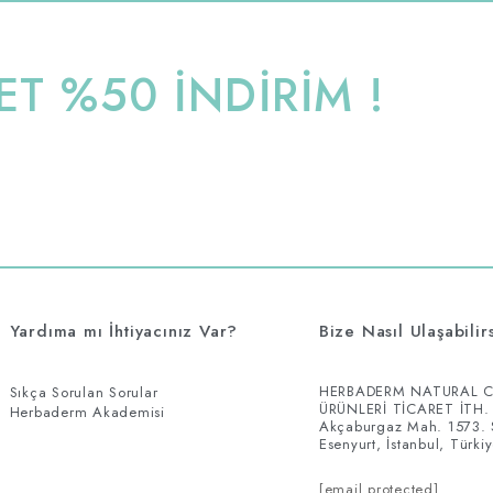
T %50 İNDİRİM !
Yardıma mı İhtiyacınız Var?
Bize Nasıl Ulaşabilir
HERBADERM NATURAL C
Sıkça Sorulan Sorular
ÜRÜNLERİ TİCARET İTH. 
Herbaderm Akademisi
Akçaburgaz Mah. 1573.
Esenyurt, İstanbul, Türki
[email protected]