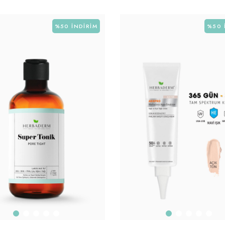
%50
İNDIRIM
%50