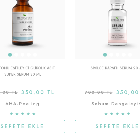
TONU EŞITLEYICI GLIKOLIK ASIT
SIVILCE KARŞITI SERUM 20
SUPER SERUM 30 ML
350,00 TL
350,00
,00 TL
700,00 TL
AHA-Peeling
Sebum Dengeleyi
★
★
★
★
★
★
★
★
★
★
SEPETE EKLE
SEPETE EKLE