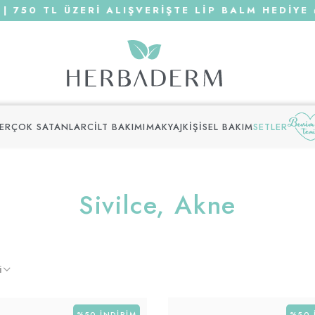
0 TL ÜZERİ ALIŞVERİŞTE LİP BALM HEDİYE 🎁
LER
ÇOK SATANLAR
CILT BAKIMI
MAKYAJ
KIŞISEL BAKIM
SETLER
Sivilce, Akne
i
%50
İNDIRIM
%50