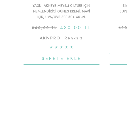
YAĞLI, AKNEYE MEYILLI CILTLER IÇIN
SI
NEMLENDIRICI GÜNEŞ KREMI, MAVI
SUP
IŞIK, UVA/UVB SPF 50+ 40 ML
430,00 TL
860,00 TL
630
AKNPRO, Renksiz
★
★
★
★
★
SEPETE EKLE