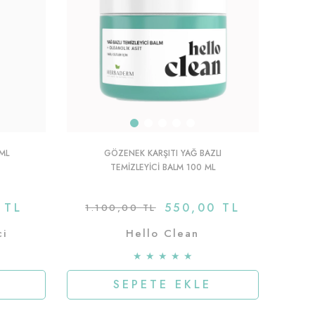
 ML
GÖZENEK KARŞITI YAĞ BAZLI
TEMIZLEYICI BALM 100 ML
 TL
550,00 TL
1.100,00 TL
ci
Hello Clean
★
★
★
★
★
SEPETE EKLE