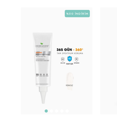
%50
İNDIRIM