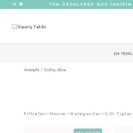
YE 🎁
TÜM ÜRÜNLERDE %50 İNDİRİM | 75
Sipariş Takibi
EN YENI
Anasayfa
Sivilce, Akne
Filtreler
Hacim:
Kategoriler
Cilt Tipler
%50
İNDIRIM