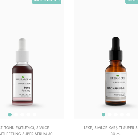
LT TONU EŞITLEYICI, SIVILCE
LEKE, SIVILCE KARŞITI SUPER 
ŞITI PEELING SUPER SERUM 30
30 ML