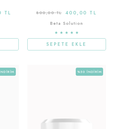
0 TL
400,00 TL
800,00 TL
Beta Solution
★
★
★
★
★
SEPETE EKLE
İNDIRIM
%50
İNDIRIM