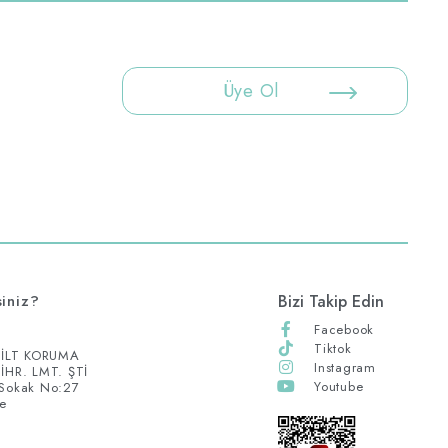
Üye Ol
siniz?
Bizi Takip Edin
Facebook
Tiktok
İLT KORUMA
Instagram
İHR. LMT. ŞTİ
Youtube
 Sokak No:27
ye