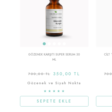
GÖZENEK KARŞITI SUPER SERUM 30
CILT 
ML
350,00 TL
700,00 TL
700
Gözenek ve Siyah Nokta
Karşıtı
★
★
★
★
★
SEPETE EKLE