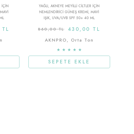
 IÇIN
YAĞLI, AKNEYE MEYILLI CILTLER IÇIN
 MAVI
NEMLENDIRICI GÜNEŞ KREMI, MAVI
 ML
IŞIK, UVA/UVB SPF 50+ 40 ML
 TL
430,00 TL
860,00 TL
n
AKNPRO, Orta Ton
★
★
★
★
★
SEPETE EKLE