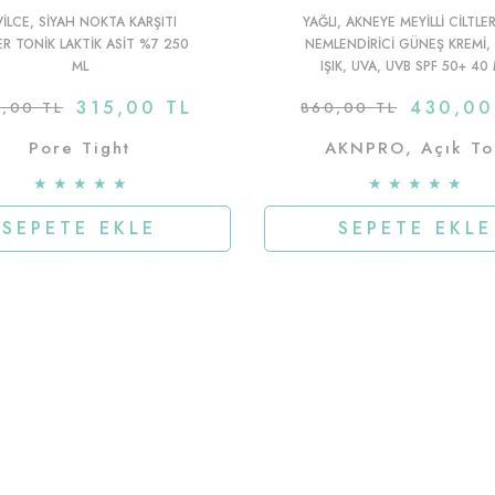
VILCE, SIYAH NOKTA KARŞITI
YAĞLI, AKNEYE MEYILLI CILTLER
ER TONIK LAKTIK ASIT %7 250
NEMLENDIRICI GÜNEŞ KREMI,
ML
IŞIK, UVA, UVB SPF 50+ 40
315,00 TL
430,00
,00 TL
860,00 TL
Pore Tight
AKNPRO, Açık To
★
★
★
★
★
★
★
★
★
★
SEPETE EKLE
SEPETE EKLE