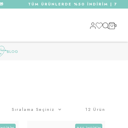
TÜM ÜRÜNLERDE %50 İNDİRİM | 750 TL Ü
0
BLOG
12 Ürün
İNDIRIM
%50
İNDIRIM