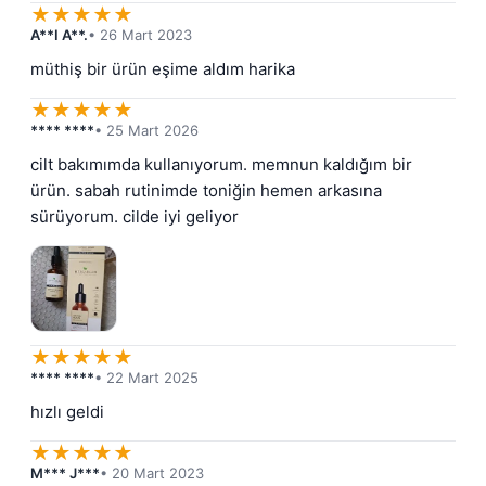
★
★
★
★
★
A**I A**.
• 26 Mart 2023
müthiş bir ürün eşime aldım harika
★
★
★
★
★
**** ****
• 25 Mart 2026
cilt bakımımda kullanıyorum. memnun kaldığım bir 
ürün. sabah rutinimde toniğin hemen arkasına 
sürüyorum. cilde iyi geliyor
★
★
★
★
★
**** ****
• 22 Mart 2025
hızlı geldi
★
★
★
★
★
M*** J***
• 20 Mart 2023