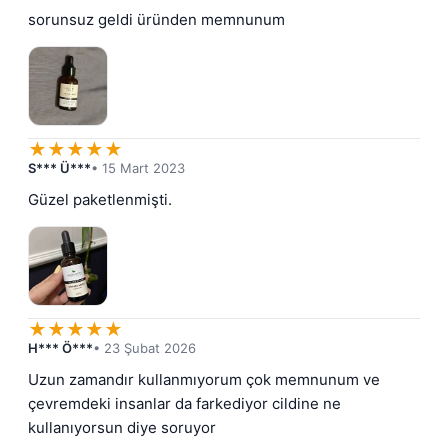
sorunsuz geldi üründen memnunum
★
★
★
★
★
S*** Ü***
• 15 Mart 2023
Güzel paketlenmişti.
★
★
★
★
★
H*** Ö***
• 23 Şubat 2026
Uzun zamandır kullanmıyorum çok memnunum ve 
çevremdeki insanlar da farkediyor cildine ne 
kullanıyorsun diye soruyor