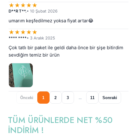
★
★
★
★
★
D**R T**.
• 10 Şubat 2026
umarım keşfedilmez yoksa fiyat artar😂
★
★
★
★
★
**** ****
• 3 Aralık 2025
Çok tatlı bir paket ile geldi daha önce bir şişe bitirdim 
sevdiğim temiz bir ürün
Önceki
1
2
3
…
11
Sonraki
TÜM ÜRÜNLERDE NET %50
İNDİRİM !