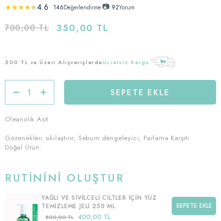
4.6
📷
★
★
★
★
★
146
Değerlendirme
•
92
Yorum
350,00 TL
700,00 TL
500 TL ve Üzeri Alışverişlerde
Ücretsiz Kargo
Oleanolik Asit
Gözenekleri sıkılaştırır, Sebum dengeleyici, Parlama Karşıtı
Doğal Ürün.
RUTININI OLUŞTUR
YAĞLI VE SIVILCELI CILTLER IÇIN YÜZ
SEPETE EKLE
TEMIZLEME JELI 250 ML
400,00 TL
800,00 TL