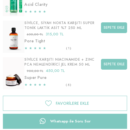
Acid Clarity
★
★
★
★
★
SIVILCE, SIYAH NOKTA KARŞITI SUPER
SEPETE EKLE
TONIK LAKTIK ASIT %7 250 ML
315,00 TL
630,00 TL
Pore Tight
★
★
★
★
★
1
SIVILCE KARŞITI NIACINAMIDE + ZINC
SEPETE EKLE
PCA NEMLENDIRICI JEL KREM 50 ML
450,00 TL
900,00 TL
Super Pure
★
★
★
★
★
5
FAVORILERE EKLE
Whatsapp ile Soru Sor