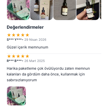
Değerlendirmeler
★
★
★
★
★
S*** Y***
• 29 Nisan 2026
Güzel içerik memnunum
★
★
★
★
★
R*** B***
• 26 Mart 2025
Harika paketleme çok övülüyordu zaten memnun 
kalanları da gördüm daha önce, kullanmak için 
sabırsızlanıyorum