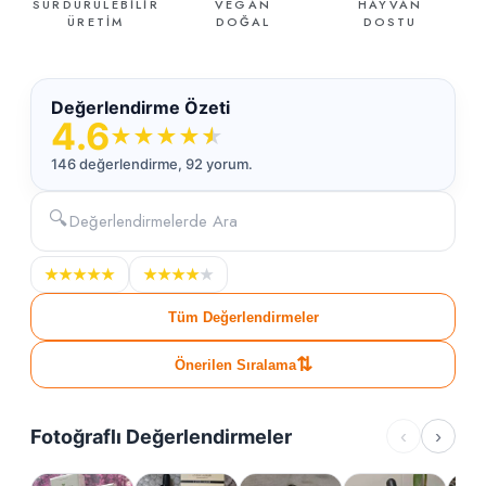
SÜRDÜRÜLEBİLİR
VEGAN
HAYVAN
ÜRETİM
DOĞAL
DOSTU
Değerlendirme Özeti
4.6
★
★
★
★
★
146 değerlendirme, 92 yorum.
🔍
★
★
★
★
★
★
★
★
★
★
Tüm Değerlendirmeler
⇅
Önerilen Sıralama
Fotoğraflı Değerlendirmeler
‹
›