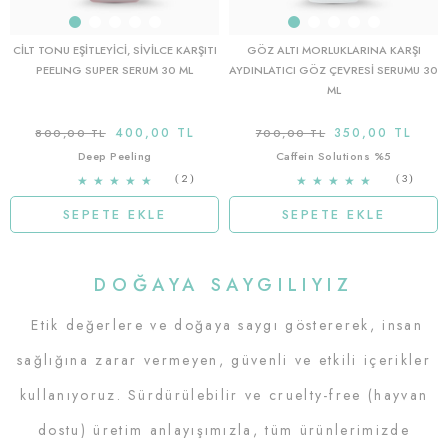
CILT TONU EŞITLEYICI, SIVILCE KARŞITI
GÖZ ALTI MORLUKLARINA KARŞI
PEELING SUPER SERUM 30 ML
AYDINLATICI GÖZ ÇEVRESI SERUMU 30
ML
400,00 TL
350,00 TL
800,00 TL
700,00 TL
Deep Peeling
Caffein Solutions %5
2
3
★
★
★
★
★
★
★
★
★
★
SEPETE EKLE
SEPETE EKLE
DOĞAYA SAYGILIYIZ
Etik değerlere ve doğaya saygı göstererek, insan
sağlığına zarar vermeyen, güvenli ve etkili içerikler
kullanıyoruz. Sürdürülebilir ve cruelty-free (hayvan
dostu) üretim anlayışımızla, tüm ürünlerimizde