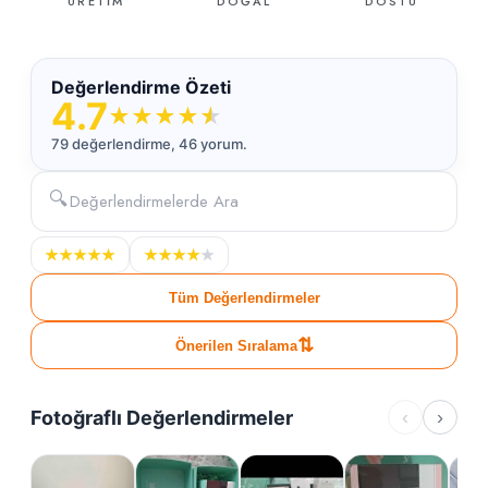
ÜRETİM
DOĞAL
DOSTU
Değerlendirme Özeti
4.7
★
★
★
★
★
79 değerlendirme, 46 yorum.
🔍
★
★
★
★
★
★
★
★
★
★
Tüm Değerlendirmeler
⇅
Önerilen Sıralama
Fotoğraflı Değerlendirmeler
‹
›