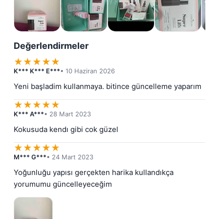
Değerlendirmeler
★
★
★
★
★
K*** K*** E***
• 10 Haziran 2026
Yeni başladim kullanmaya. bitince güncelleme yaparım
★
★
★
★
★
K*** A***
• 28 Mart 2023
Kokusuda kendı gibi cok güzel
★
★
★
★
★
M*** G***
• 24 Mart 2023
Yoğunluğu yapısı gerçekten harika kullandıkça 
yorumumu güncelleyeceğim