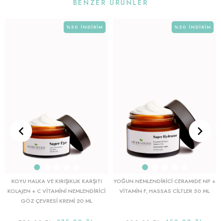
BENZER ÜRÜNLER
%50
İNDIRIM
%50
İNDIRIM
KOYU HALKA VE KIRIŞIKLIK KARŞITI
YOĞUN NEMLENDIRICI CERAMIDE NP +
KOLAJEN + C VITAMINI NEMLENDIRICI
VITAMIN F, HASSAS CILTLER 50 ML
GÖZ ÇEVRESI KREMI 20 ML