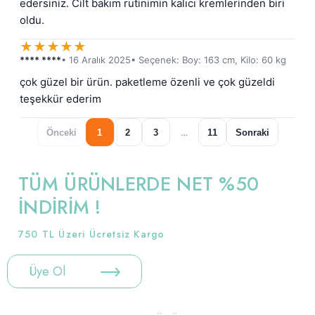
edersiniz. Cilt bakım rutinimin kalıcı kremlerinden biri 
oldu.
★
★
★
★
★
**** ****
• 16 Aralık 2025
• Seçenek: Boy: 163 cm, Kilo: 60 kg
çok güzel bir ürün. paketleme özenli ve çok güzeldi 
teşekkür ederim
Önceki
1
2
3
…
11
Sonraki
TÜM ÜRÜNLERDE NET %50
İNDİRİM !
750 TL Üzeri Ücretsiz Kargo
Üye Ol