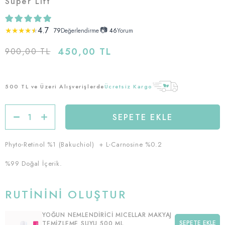
Super Lift
4.7
📷
★
★
★
★
★
79
Değerlendirme
•
46
Yorum
450,00 TL
900,00 TL
500 TL ve Üzeri Alışverişlerde
Ücretsiz Kargo
Phyto-Retinol %1 (Bakuchiol) + L-Carnosine %0.2
%99 Doğal İçerik.
RUTININI OLUŞTUR
YOĞUN NEMLENDIRICI MICELLAR MAKYAJ
SEPETE EKLE
TEMIZLEME SUYU 500 ML