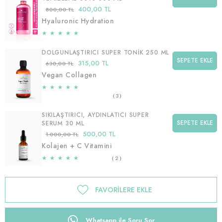
400,00 TL
800,00 TL
Hyaluronic Hydration
★
★
★
★
★
DOLGUNLAŞTIRICI SUPER TONIK 250 ML
SEPETE EKLE
315,00 TL
630,00 TL
Vegan Collagen
★
★
★
★
★
3
SIKILAŞTIRICI, AYDINLATICI SUPER
SEPETE EKLE
SERUM 30 ML
500,00 TL
1.000,00 TL
Kolajen + C Vitamini
★
★
★
★
★
2
FAVORILERE EKLE
Whatsapp ile Soru Sor