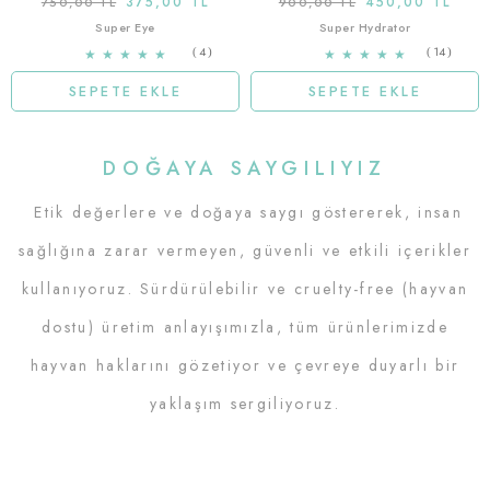
375,00 TL
450,00 TL
750,00 TL
900,00 TL
Super Eye
Super Hydrator
4
14
★
★
★
★
★
★
★
★
★
★
SEPETE EKLE
SEPETE EKLE
DOĞAYA SAYGILIYIZ
Etik değerlere ve doğaya saygı göstererek, insan
sağlığına zarar vermeyen, güvenli ve etkili içerikler
kullanıyoruz. Sürdürülebilir ve cruelty-free (hayvan
dostu) üretim anlayışımızla, tüm ürünlerimizde
hayvan haklarını gözetiyor ve çevreye duyarlı bir
yaklaşım sergiliyoruz.