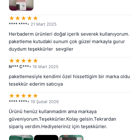
★
★
★
★
★
**** ****
• 21 Mart 2025
Herbaderm ürünleri doğal içerik severek kullanıyorum. 
paketleme kutudaki sunum çok güzel markayla gurur 
duydum teşekkürler  sevgiler
★
★
★
★
★
N*** C***
• 16 Mart 2025
paketlemesiyle kendimi özel hissettigim bir marka oldu 
tesekkür ederim satıcıya
★
★
★
★
★
**** ****
• 19 Şubat 2026
Ürünü henüz kullanmadım ama markaya 
güveniyorum.Teşekkürler.Kolay gelsin.Tekrardan 
sipariş verdim.Hediyeleriniz için teşekkürler.