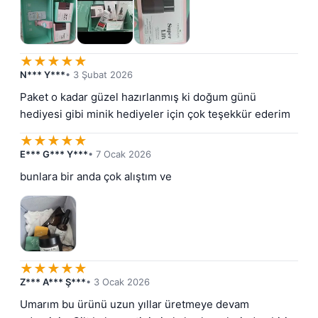
★
★
★
★
★
N*** Y***
• 3 Şubat 2026
Paket o kadar güzel hazırlanmış ki doğum günü 
hediyesi gibi minik hediyeler için çok teşekkür ederim
★
★
★
★
★
E*** G*** Y***
• 7 Ocak 2026
bunlara bir anda çok alıştım ve
★
★
★
★
★
Z*** A*** Ş***
• 3 Ocak 2026
Umarım bu ürünü uzun yıllar üretmeye devam 