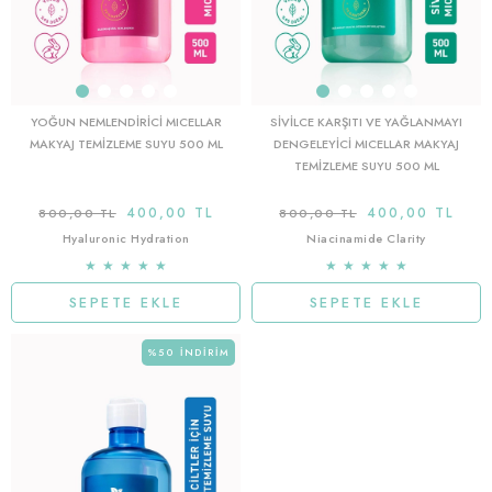
YOĞUN NEMLENDIRICI MICELLAR
SIVILCE KARŞITI VE YAĞLANMAYI
MAKYAJ TEMIZLEME SUYU 500 ML
DENGELEYICI MICELLAR MAKYAJ
TEMIZLEME SUYU 500 ML
400,00 TL
400,00 TL
800,00 TL
800,00 TL
Hyaluronic Hydration
Niacinamide Clarity
★
★
★
★
★
★
★
★
★
★
SEPETE EKLE
SEPETE EKLE
%50
İNDIRIM