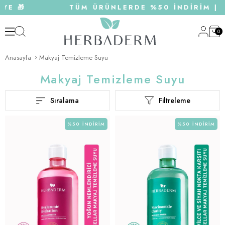
YE 🎁
TÜM ÜRÜNLERDE %50 İNDİRİM | 75
0
Anasayfa
Makyaj Temizleme Suyu
Makyaj Temizleme Suyu
Sıralama
Filtreleme
%50
İNDIRIM
%50
İNDIRIM